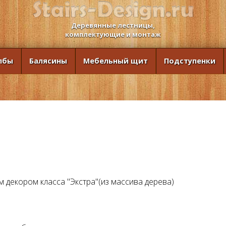
Деревянные лестницы,
комплектующие и монтаж
лбы
Балясины
Мебельный щит
Подступенки
м декором класса "Экстра"(из массива дерева)