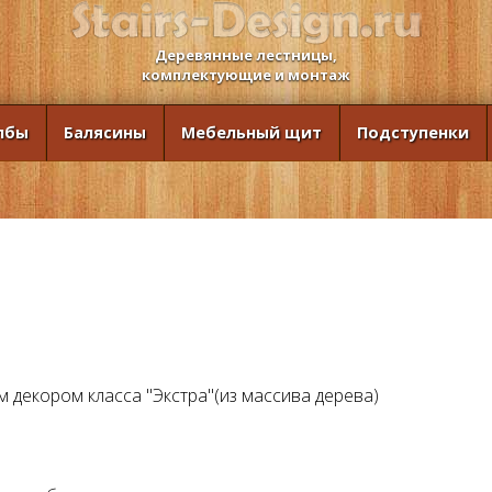
Деревянные лестницы,
комплектующие и монтаж
лбы
Балясины
Мебельный щит
Подступенки
м декором класса "Экстра"(из массива дерева)