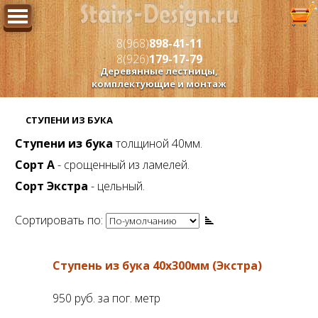
8(968)
898-41-11
8(926)
179-17-79
Деревянные лестницы,
комплектующие и монтаж
СТУПЕНИ ИЗ БУКА
Ступени из бука
толщиной 40мм.
Сорт А
- срощенный из ламелей.
Сорт Экстра
- цельный.
Сортировать по:
Ступень из бука 40x300мм (Экстра)
950 руб.
за пог. метр